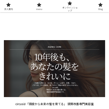
オンラインショ
求人案内
menu
Blog
ップ
circusは「頭皮から未来の髪を育てる」 頭質改善専門美容室