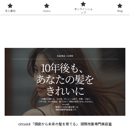
オンラインショ
求人案内
menu
Blog
ップ
circusは「頭皮から未来の髪を育てる」 頭質改善専門美容室