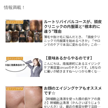
情報満載！
ルートリバイバルコースが、頭皮
エイジングケア
クリニックの内服薬と“根本的に
違う”理由
薄毛や抜け毛に悩んだとき、「頭皮クリ
ニックで内服薬を始めるべきか」「サロ
ンでのケアで本当に変わるのか」この二
択で迷われる方は少なくありません。ル
ートリバイバルコースは、頭皮クリニッ
クの内服薬とは“目的”も“考え方”も異な
【意味あるからやるのです】
エイジングケア
るケアです。優劣では...
こんにちは。南風原町にあるエイジング
ケア美容室circusのチネンです。1月なの
に暑いが続きますね〜いつから寒くなる
やら....。さてさて今回は、トイリートメ
ントってやる意味あるの？当店でも人気
の高い「純度100％トリートメント」。毎
月トリ...
お顔のエイジングケアもオススメ
エイジングケア
です☆
【幹細胞上清液を使った顔の肌ケアの良
さ】幹細胞上清液（かんさいぼうじょう
せいえき）は、最近の美容分野で注目さ