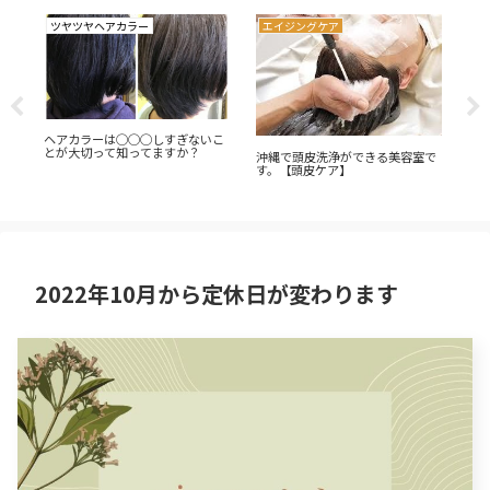
ツヤツヤヘアカラー
エイジングケア
エ
ヘアカラーは◯◯◯しすぎないこ
休
「
とが大切って知ってますか？
沖縄で頭皮洗浄ができる美容室で
あ
す。【頭皮ケア】
2022年10月から定休日が変わります