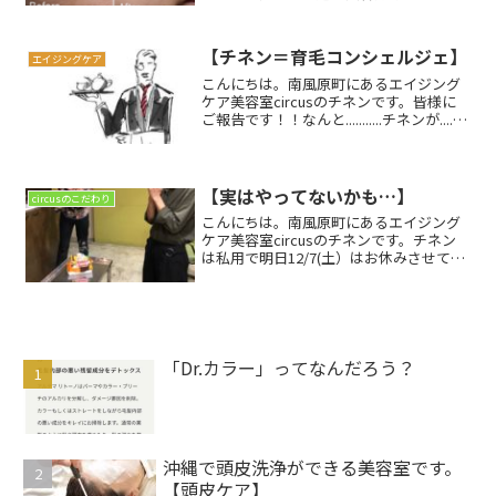
れている成分です。簡単に説明しますと
「細胞を元気にする成分が詰まった液」
です。この上清液を使った肌ケアには以
【チネン＝育毛コンシェルジェ】
エイジングケア
下のようなメリットがあり...
こんにちは。南風原町にあるエイジング
ケア美容室circusのチネンです。皆様に
ご報告です！！なんと...........チネンが........
「育毛コンシェルジェ」に認定されまし
た！！先日二日間の講習を終え、晴れて
認定いただきました！本格...
【実はやってないかも…】
circusのこだわり
こんにちは。南風原町にあるエイジング
ケア美容室circusのチネンです。チネン
は私用で明日12/7(土）はお休みさせてい
ただきますのでよろしくお願いします！
明日はshizuka、シロマの二人で営業して
おりますので、癒されたい方はぜひご来
店く...
「Dr.カラー」ってなんだろう？
沖縄で頭皮洗浄ができる美容室です。
【頭皮ケア】