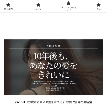
オンラインショ
求人案内
menu
Blog
ップ
circusは「頭皮から未来の髪を育てる」 頭質改善専門美容室