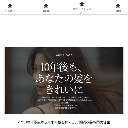
オンラインショ
求人案内
menu
Blog
ップ
circusは「頭皮から未来の髪を育てる」 頭質改善専門美容室