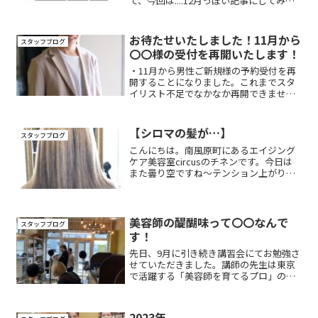
て、今回は....12月っぽい記事にしてみま
す！（なんとなくですｗ）まずは...circus
のスタッフcircusの歴史を辿れば（まだ
５年目ですけどね笑）、２０１...
お待たせいたしました！11月から
スタッフブログ
〇〇様の受付を再開いたします！
・11月から男性ご新規様の予約受付を再
開することになりました。これまでスタ
イリスト不足でなかなか再開できません
でしたが、11月からは可能です！ただ
し、ご新規の男性様の予約受付はスタイ
リストの「蟹江」のみとなります。です
【シロマの髪が…】
スタッフブログ
のでWEB予約のさいは...
こんにちは。南風原町にあるエイジング
ケア美容室circusのチネンです。今日は
また曇り空ですね〜テンション上がりま
せん....今回は、【酸熱トリートメント】
circusのトリートメントに新たに加わっ
た「酸熱トリートメント」。その実際の
効果を...
美容師の醍醐味って〇〇なんで
スタッフブログ
す！
先日、9月に引き続き講習会にてお勉強さ
せていただきました。講師の先生は東京
で活躍する「美容師を育てるプロ」の美
容師さんです。サーカスのためだけに来
ていただいているのでかなり贅沢な講習
会です（＾＾）今回も「カット技術」を
2023年