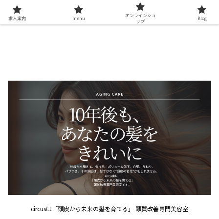
オンラインショ
求人案内
menu
Blog
ップ
circusは「頭皮から未来の髪を育てる」 頭質改善専門美容室