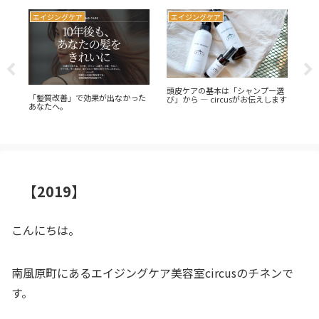
エイジングケア
エイジングケア
エ
頭皮ケアの基本は「シャンプー選
休
「髪質改善」で効果が出なかった
び」から ― circusがお伝えします
沖
あなたへ。
す
【2019】
こんにちは。
南風原町にあるエイジングケア美容室circusのチネンで
す。