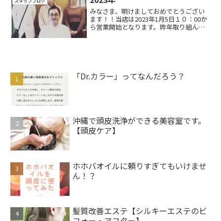
スタッフブログ
中心に年代別の骨格の違...
みなさま、明けましておめでとうござい
ます！！当店は2023年1月5日１０：00か
ら営業開始となります。昨年取り組んで
きたことを今年はさらにブラッシュアッ
プさせ、より皆様に喜んでいただけるよ
う努めてまいります！今年も1年サーカス
を宜しく御願い...
「Dr.カラー」ってなんだろう？
沖縄で頭皮洗浄ができる美容室です。
【頭皮ケア】
ホホバオイルに頼りすぎてもいけませ
ん！？
髪質改善エステ【シルキーエステのビ
フォー・アフター】