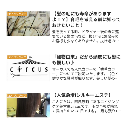
【髪の毛にも寿命があります
エイジングケア
よ！？】育毛を考える前に知って
おきたいこと！
髪を洗ってる時、ドライヤー後の床に落
ちている髪の毛など、抜け毛にお悩みの
お客様も少なくありません。抜け毛の原
因は様々ありますが、まずは髪が生え
る〜抜けるまでの大まかな流れを知るこ
とも大切です。髪の毛が抜けたり、新た
「植物由来」だから頭皮にも髪に
エイジングケア
に生えてくるのにはちゃんと...
も優しい♪
サーカスでも人気カラーの「香草カラ
ー」についてご説明いたします。【色と
健やかな質感が織りなす、美しい髪の
姿】色とツヤ、ハリとコシ。美しい髪を
語る上で、どの要素も欠けてはならない
もの。しかし、美しい色を求め、カラー
【人気急増!シルキーエステ】
エイジングケア
リングをするとき、誰もが髪へ...
こんにちは。南風原町にあるエイジング
ケア美容室circusです。雨の予報が晴れ
て気持ちのいい1日ですね。3月も残り1週
間となり、みなさま新年度の準備はお済
みですか？当店も新年に向けてちょこち
ょこと動いております。さて、今回のブ