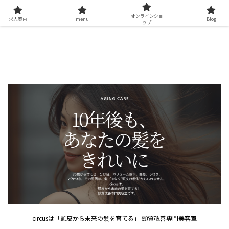
オンラインショ
求人案内
menu
Blog
ップ
circusは「頭皮から未来の髪を育てる」 頭質改善専門美容室