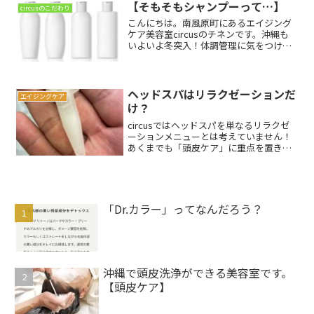
ログは、シルキ...
【そもそもシャンプーって…】
circusのこだわり
こんにちは。南風原町にあるエイジング
ケア美容室circusのチネンです。沖縄も
いよいよ冬突入！体調管理に気をつけて
12月を楽しく乗り切りましょう〜！！さ
てさて、今回は、シャンプーの役割っ
て？まずシャンプーの目的はなんでしょ
う？髪を洗うため？...
ヘッドスパはリラクゼーションだ
エイジングケア
け？
circusではヘッドスパを単なるリラクゼ
ーションメニューとは考えていません！
あくまでも「頭皮ケア」に重点を置き、
その中でリラクゼーション効果が付随し
ていると考えています。よくお客様とも
お話しするのですが、やはり40代になる
と明らかに髪質が...
「Dr.カラー」ってなんだろう？
沖縄で頭皮洗浄ができる美容室です。
【頭皮ケア】