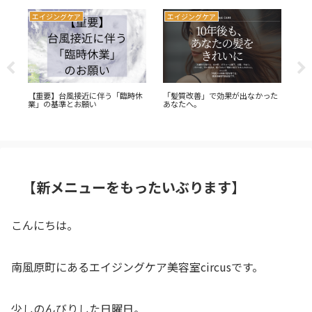
エイジングケア
エイジングケア
エ
の
【重要】台風接近に伴う「臨時休
「髪質改善」で効果が出なかった
大
業」の基準とお願い
あなたへ。
ト
【新メニューをもったいぶります】
こんにちは。
南風原町にあるエイジングケア美容室circusです。
少しのんびりした日曜日。